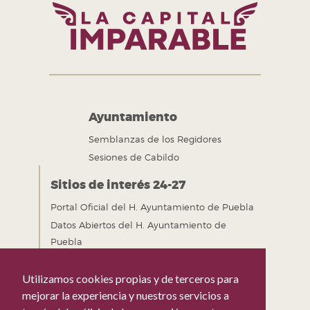
Ayuntamiento
Semblanzas de los Regidores
Sesiones de Cabildo
Sitios de interés 24-27
Portal Oficial del H. Ayuntamiento de Puebla
Datos Abiertos del H. Ayuntamiento de
Puebla
Gobierno Abierto del H. Ayuntamiento de
Puebla
Utilizamos cookies propias y de terceros para
Mejora Regulatoria del H. Ayuntamiento de
mejorar la experiencia y nuestros servicios a