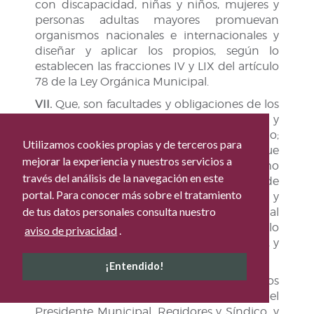
con discapacidad, niñas y niños, mujeres y
personas adultas mayores promuevan
organismos nacionales e internacionales y
diseñar y aplicar los propios, según lo
establecen las fracciones IV y LIX del artículo
78 de la Ley Orgánica Municipal.
VII.
Que, son facultades y obligaciones de los
Regidores, ejercer la debida inspección y
vigilancia, en los ramos a su cargo;
Utilizamos cookies propias y de terceros para
dictaminar e informar sobre los asuntos que
mejorar la experiencia y nuestros servicios a
le encomiende el Ayuntamiento, así como
través del análisis de la navegación en este
formular al mismo las propuestas de
portal. Para conocer más sobre el tratamiento
ordenamiento en asuntos Municipales, y
de tus datos personales consulta nuestro
promover todo lo que crean conveniente al
buen servicio público, de acuerdo a lo
aviso de privacidad
.
establecido en el artículo 92 fracciones l, V, y
VII de la Ley Orgánica Municipal.
¡Entendido!
VIII.
Que, los acuerdos de los Ayuntamientos
se tomarán por mayoría de votos del
Presidente Municipal, Regidores y Síndico, y