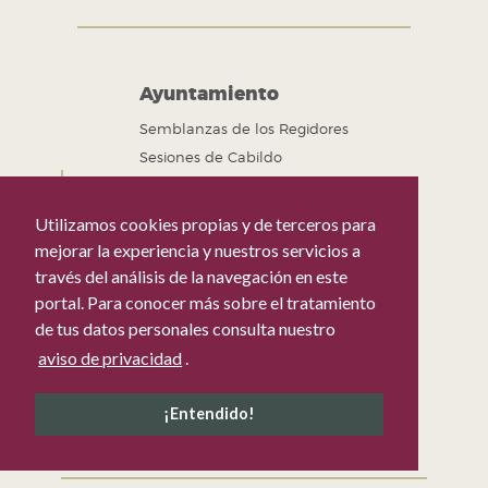
Ayuntamiento
Semblanzas de los Regidores
Sesiones de Cabildo
Sitios de interés 24-27
Utilizamos cookies propias y de terceros para
Portal Oficial del H. Ayuntamiento de Puebla
mejorar la experiencia y nuestros servicios a
Datos Abiertos del H. Ayuntamiento de
través del análisis de la navegación en este
Puebla
portal. Para conocer más sobre el tratamiento
Gobierno Abierto del H. Ayuntamiento de
de tus datos personales consulta nuestro
Puebla
aviso de privacidad
.
Mejora Regulatoria del H. Ayuntamiento de
Puebla
¡Entendido!