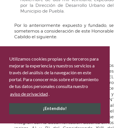
por la Dirección de Desarrollo Urbano del
Municipio de Puebla.
Por lo anteriormente expuesto y fundado, se
sometemos a consideración de este Honorable
Cabildo el siguiente:
PUNTO DE ACUERDO
Utilizamos cookies propias y de terceros para
PRIMERO.
Se validan y ratifican los
mejorar la experiencia y nuestros servicios a
expedientes técnicos-jurídicos de los bienes
través del análisis de la navegación en este
inmuebles denominados MERCADO DE “EL
portal. Para conocer más sobre el tratamiento
ALTO” actualmente marcado con el número
de tus datos personales consulta nuestro
oficial mil doscientos dos de la Avenida Doce
aviso de privacidad
.
Oriente del Barrio del Alto de esta Ciudad, y
“MERCADO DE ARTESANÍAS EL PARIÁN”
actualmente marcado con el número oficial
¡Entendido!
seiscientos dos de la Avenida Dos Oriente del
Centro de esta Ciudad; mismos que se
integran con la documentación descrita en los