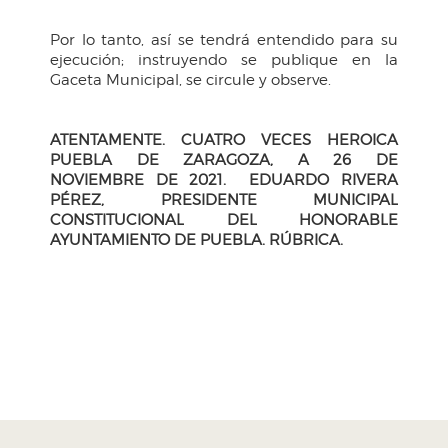
Por lo tanto, así se tendrá entendido para su
ejecución; instruyendo se publique en la
Gaceta Municipal, se circule y observe.
ATENTAMENTE. CUATRO VECES HEROICA
PUEBLA DE ZARAGOZA, A 26 DE
NOVIEMBRE
DE 2021. EDUARDO RIVERA
PÉREZ, PRESIDENTE MUNICIPAL
CONSTITUCIONAL DEL HONORABLE
AYUNTAMIENTO DE PUEBLA.
RÚBRICA.
H. Ayuntamiento de Puebla 2024-2027
Tel. +52 (222) 309 43 00
Puebla, Pue. México