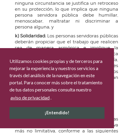
ninguna circunstancia se justifica un retroceso
en su protección; lo que implica que ninguna
persona servidora pública debe humillar,
menoscabar, maltratar ni discriminar a
persona alguna; y
k) Solidaridad:
Los personas servidoras públicas
deberán propiciar que el trabajo que realicen
sea de manera armónica e implique la
colaboración entre la administración pública
municipal y la ciudadanía,
Utilizamos cookies propias y de terceros para
independientemente de sus intereses
mejorar la experiencia y nuestros servicios a
personales, con el propósito de cumplir con los
través del análisis de la navegación en este
objetivos y metas institucionales del Plan
portal. Para conocer más sobre el tratamiento
Municipal de Desarrollo.
de tus datos personales consulta nuestro
aviso de privacidad
.
CAPÍTULO V
DE LAS REGLAS DE INTEGRIDAD
¡Entendido!
Artículo 8.-
Las personas servidoras públicas
deberán de actuar, de manera enunciativa
más no limitativa, conforme a las siguientes