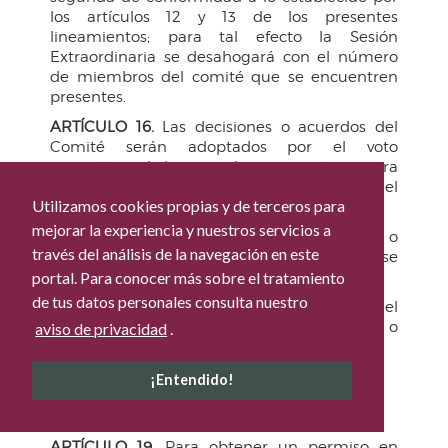
los artículos 12 y 13 de los presentes
lineamientos; para tal efecto la Sesión
Extraordinaria se desahogará con el número
de miembros del comité que se encuentren
presentes.
ARTÍCULO 16.
Las decisiones o acuerdos del
Comité serán adoptados por el voto
mayoritario de los miembros presentes, y para
el caso de empate o de controversia, el
Utilizamos cookies propias y de terceros para
Presidente decidirá con voto de calidad.
mejorar la experiencia y nuestros servicios a
ARTÍCULO 17.
De cada Sesión Ordinaria o
través del análisis de la navegación en este
Extraordinaria se levantará un acta, y se
enviará copia a los miembros del Comité.
portal. Para conocer más sobre el tratamiento
de tus datos personales consulta nuestro
ARTÍCULO 18.
Los acuerdos aprobados por el
Comité serán turnados a la Dependencia o
aviso de privacidad
.
Entidad responsable de su ejecución.
CAPÍTULO IV
¡Entendido!
DEL PROCEDIMIENTO PARA OBTENER UN
PERMISO
ARTÍCULO 19.
Para obtener un permiso en