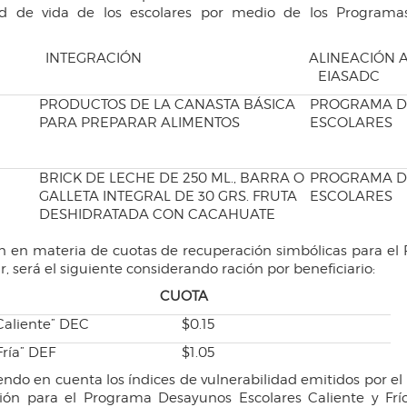
idad de vida de los escolares por medio de los Progra
NTEGRACIÓN ALIN
EIASADC
PRODUCTOS DE LA CANASTA BÁSICA
PROGRAMA D
PARA PREPARAR ALIMENTOS
ESCOLARES
BRICK DE LECHE DE 250 ML., BARRA O
PROGRAMA D
GALLETA INTEGRAL DE 30 GRS. FRUTA
ESCOLARES
DESHIDRATADA CON CACAHUATE
en materia de cuotas de recuperación simbólicas para el 
 será el siguiente considerando ración por beneficiario:
 CUOTA
Caliente” DEC
$0.15
ría” DEF
$1.05
endo en cuenta los índices de vulnerabilidad emitidos por 
ión para el Programa Desayunos Escolares Caliente y Frí