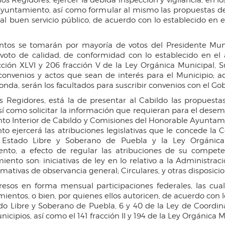
Ayuntamiento, así como formular al mismo las propuestas d
buen servicio público, de acuerdo con lo establecido en el ar
tos se tomarán por mayoría de votos del Presidente Munic
voto de calidad, de conformidad con lo establecido en el a
ión XLVI y 206 fracción V de la Ley Orgánica Municipal, Sus
convenios y actos que sean de interés para el Municipio; 
nda, serán los facultados para suscribir convenios con el Go
s Regidores, está la de presentar al Cabildo las propuest
sí como solicitar la información que requieran para el dese
mento Interior de Cabildo y Comisiones del Honorable Ayunta
to ejercerá las atribuciones legislativas que le concede la C
el Estado Libre y Soberano de Puebla y la Ley Orgánic
to, a efecto de regular las atribuciones de su compete
nto son: iniciativas de ley en lo relativo a la Administraci
ativas de observancia general; Circulares, y otras disposici
esos en forma mensual participaciones federales, las cua
ientos, o bien, por quienes ellos autoricen, de acuerdo con lo
stado Libre y Soberano de Puebla, 6 y 40 de la Ley de Coordin
cipios, así como el 141 fracción II y 194 de la Ley Orgánica M