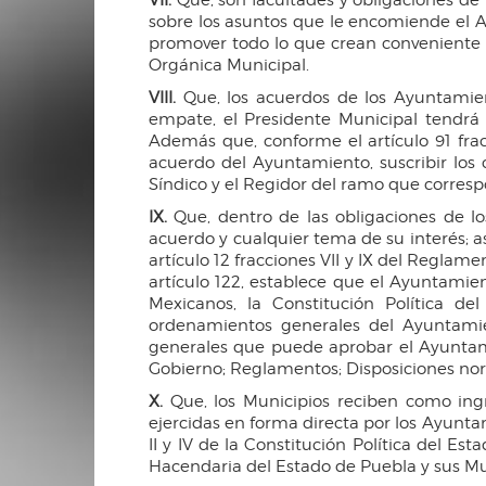
sobre los asuntos que le encomiende el 
promover todo lo que crean conveniente al 
Orgánica Municipal.
VIII.
Que, los acuerdos de los Ayuntamien
empate, el Presidente Municipal tendrá 
Además que, conforme el artículo 91 fracc
acuerdo del Ayuntamiento, suscribir los 
Síndico y el Regidor del ramo que correspo
IX.
Que, dentro de las obligaciones de lo
acuerdo y cualquier tema de su interés; a
artículo 12 fracciones VII y IX del Regla
artículo 122, establece que el Ayuntamien
Mexicanos, la Constitución Política d
ordenamientos generales del Ayuntamien
generales que puede aprobar el Ayuntamie
Gobierno; Reglamentos; Disposiciones norm
X.
Que, los Municipios reciben como ingr
ejercidas en forma directa por los Ayuntam
II y IV de la Constitución Política del E
Hacendaria del Estado de Puebla y sus Muni