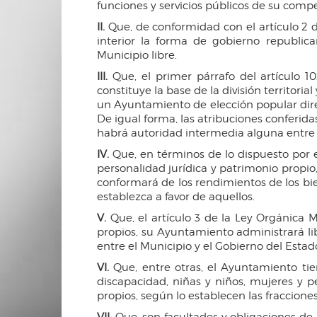
funciones y servicios públicos de su compe
II.
Que, de conformidad con el artículo 2 
interior la forma de gobierno republica
Municipio libre.
III.
Que, el primer párrafo del artículo 10
constituye la base de la división territori
un Ayuntamiento de elección popular dire
De igual forma, las atribuciones conferid
habrá autoridad intermedia alguna entre é
IV.
Que, en términos de lo dispuesto por el
personalidad jurídica y patrimonio propi
conformará de los rendimientos de los bie
establezca a favor de aquellos.
V.
Que, el artículo 3 de la Ley Orgánica 
propios, su Ayuntamiento administrará li
entre el Municipio y el Gobierno del Estad
VI.
Que, entre otras, el Ayuntamiento tie
discapacidad, niñas y niños, mujeres y 
propios, según lo establecen las fracciones I
VII.
Que, son facultades y obligaciones de l