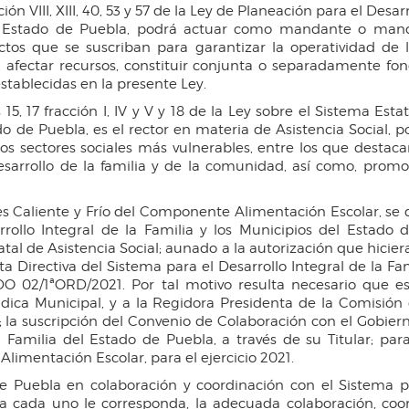
ión VIII, XIII, 40, 53 y 57 de la Ley de Planeación para el Desa
 Estado de Puebla, podrá actuar como mandante o mandat
ctos que se suscriban para garantizar la operatividad de 
 afectar recursos, constituir conjunta o separadamente f
establecidas en la presente Ley.
5, 17 fracción I, IV y V y 18 de la Ley sobre el Sistema Estat
do de Puebla, es el rector en materia de Asistencia Social, p
os sectores sociales más vulnerables, entre los que destac
desarrollo de la familia y de la comunidad, así como, promov
Caliente y Frío del Componente Alimentación Escolar, se de
rollo Integral de la Familia y los Municipios del Estado 
atal de Asistencia Social; aunado a la autorización que hici
nta Directiva del Sistema para el Desarrollo Integral de la F
02/1ªORD/2021. Por tal motivo resulta necesario que est
dica Municipal, y a la Regidora Presidenta de la Comisión 
 la suscripción del Convenio de Colaboración con el Gobier
la Familia del Estado de Puebla, a través de su Titular; p
limentación Escolar, para el ejercicio 2021.
Puebla en colaboración y coordinación con el Sistema par
 a cada uno le corresponda, la adecuada colaboración, coo