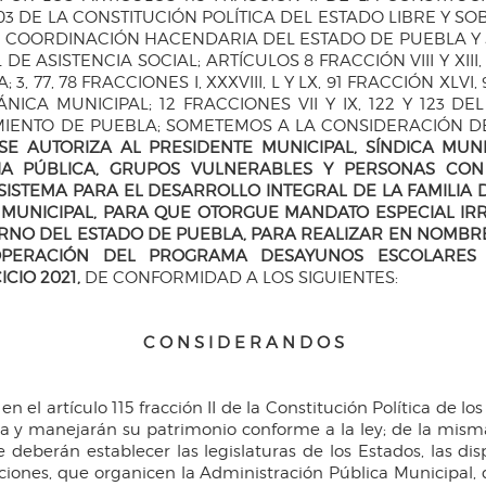
03 DE LA CONSTITUCIÓN POLÍTICA DEL ESTADO LIBRE Y SO
 COORDINACIÓN HACENDARIA DEL ESTADO DE PUEBLA Y SUS M
 DE ASISTENCIA SOCIAL; ARTÍCULOS 8 FRACCIÓN VIII Y XIII
7, 78 FRACCIONES I, XXXVIII, L Y LX, 91 FRACCIÓN XLVI, 92
NICA MUNICIPAL; 12 FRACCIONES VII Y IX, 122 Y 123 
IENTO DE PUEBLA; SOMETEMOS A LA CONSIDERACIÓN D
E AUTORIZA AL PRESIDENTE MUNICIPAL, SÍNDICA MUNI
CIA PÚBLICA, GRUPOS VULNERABLES Y PERSONAS CON 
STEMA PARA EL DESARROLLO INTEGRAL DE LA FAMILIA D
MUNICIPAL, PARA QUE OTORGUE MANDATO ESPECIAL IR
RNO DEL ESTADO DE PUEBLA, PARA REALIZAR EN NOMBR
OPERACIÓN DEL PROGRAMA DESAYUNOS ESCOLARES 
CIO 2021,
DE CONFORMIDAD A LOS SIGUIENTES:
C O N S I D E R A N D O S
 el artículo 115 fracción II de la Constitución Política de l
ica y manejarán su patrimonio conforme a la ley; de la mis
deberán establecer las legislaturas de los Estados, las dis
cciones, que organicen la Administración Pública Municipal,