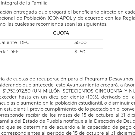
Integral de la Familia.
ración entregada que erogará el beneficiario directo en cad
 Nacional de Población (CONAPO), y de acuerdo con las Reg
smo, las cuales se recomienda sean las siguientes:
 CUOTA
Caliente” DEC
$5.00
ría” DEF
$1.50
a de cuotas de recuperación para el Programa Desayunos E
siderando que antecede, este Ayuntamiento erogará, a favor d
sta $1,759,972.50 (UN MILLÓN SETECIENTOS CINCUENTA 
xceder hasta en un diez por ciento (10%), derivado del 
scuelas o aumento en la población estudiantil; o disminuir e
ón estudiantil; previo cumplimiento de lo pactado en el conv
orresponde recibir de los meses de 15 de octubre al 31 di
Familia del Estado de Puebla notifique a la Dirección de Deu
dad que se determine de acuerdo a la capacidad de pago d
 correspondientes al periodo de 15 de octubre al 31 diciemb