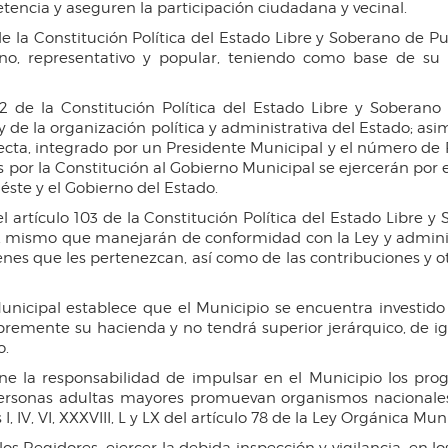
tencia y aseguren la participación ciudadana y vecinal.
de la Constitución Política del Estado Libre y Soberano de 
no, representativo y popular, teniendo como base de su o
2 de la Constitución Política del Estado Libre y Soberano
al y de la organización política y administrativa del Estado;
cta, integrado por un Presidente Municipal y el número de R
as por la Constitución al Gobierno Municipal se ejercerán po
ste y el Gobierno del Estado.
 artículo 103 de la Constitución Política del Estado Libre y
o, mismo que manejarán de conformidad con la Ley y admini
nes que les pertenezcan, así como de las contribuciones y ot
Municipal establece que el Municipio se encuentra investido
bremente su hacienda y no tendrá superior jerárquico, de 
o.
ne la responsabilidad de impulsar en el Municipio los pro
personas adultas mayores promuevan organismos nacionales e
, IV, VI, XXXVIII, L y LX del artículo 78 de la Ley Orgánica Muni
os Regidores, ejercer la debida inspección y vigilancia, en 