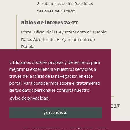
Semblanzas de los Regidores
Sesiones de Cabildo
Sitios de interés 24-27
Portal Oficial del H. Ayuntamiento de Puebla
Datos Abiertos del H. Ayuntamiento de
Puebla
Gobierno Abierto del H. Ayuntamiento de
Puebla
Utilizamos cookies propias y de terceros para
Mejora Regulatoria del H. Ayuntamiento de
mejorar la experiencia y nuestros servicios a
Puebla
través del análisis de la navegación en este
portal. Para conocer más sobre el tratamiento
de tus datos personales consulta nuestro
aviso de privacidad
.
Gobierno de la Ciudad de Puebla 2024-2027
Tel. +52 (222) 309 43 00 Puebla, Pue. México
¡Entendido!
Última actualización 8 de agosto de 2026