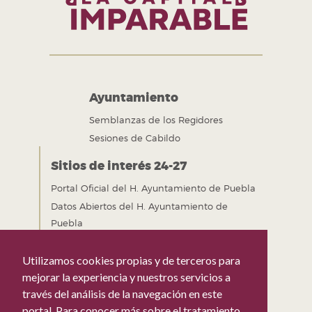
Ayuntamiento
Semblanzas de los Regidores
Sesiones de Cabildo
Sitios de interés 24-27
Portal Oficial del H. Ayuntamiento de Puebla
Datos Abiertos del H. Ayuntamiento de
Puebla
Gobierno Abierto del H. Ayuntamiento de
Puebla
Utilizamos cookies propias y de terceros para
Mejora Regulatoria del H. Ayuntamiento de
mejorar la experiencia y nuestros servicios a
Puebla
través del análisis de la navegación en este
portal. Para conocer más sobre el tratamiento