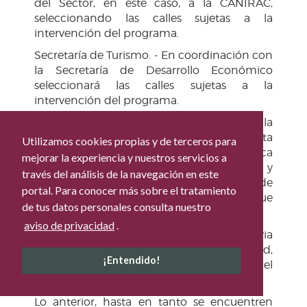
del Sector, en este caso, a la CANIRAC,
seleccionando las calles sujetas a la
intervención del programa.
Secretaría de Turismo. - En coordinación con
la Secretaría de Desarrollo Económico
seleccionará las calles sujetas a la
intervención del programa.
Secretaría de Movilidad. - Determinará la
factibilidad y delimitación del área propuesta
Utilizamos cookies propias y de terceros para
para la colocación de mesas en la vía pública
mejorar la experiencia y nuestros servicios a
respecto de las opciones de movilidad y
través del análisis de la navegación en este
acceso a destinos; así como la generación de
portal. Para conocer más sobre el tratamiento
nuevas opciones de movilidad y acceso que
de tus datos personales consulta nuestro
se vean afectadas.
aviso de privacidad
.
Secretaría de Gobernación. – Previa
determinación de la Secretaría de Movilidad,
¡Entendido!
emitirá la autorización para la colocación del
mobiliario (mesas y sillas) en la vía pública.
Lo anterior, hasta en tanto se encuentren