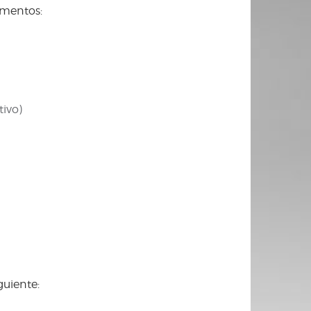
ementos:
ivo)
guiente: