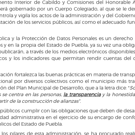
amento Interior de Cabildo y Comisiones del Honorable 
 será gobernado por un Cuerpo Colegiado, al que se le 
controla y vigila los actos de la administración y del Gobie
estación de los servicios públicos, así como el adecuado f
blica y la Protección de Datos Personales es un derech
 y en la propia del Estado de Puebla, ya su vez una oblig
publicarán, a través de los medios electrónicos disponibl
licos y los indicadores que permitan rendir cuentas del
ación fortalezca las buenas prácticas en materia de tran
cional por diversos colectivos como el municipio más tran
n del Plan Municipal de Desarrollo, que a la letra dice: "
So
 se centra en las personas,
la transparencia
y la honestida
tir de la construcción de alianzas".
públicos cumplir con las obligaciones que deben de desarro
idad administrativa en el ejercicio de su encargo de con
licos del Estado de Puebla.
los pilares de esta administración, se ha procurado real