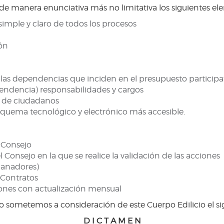
e manera enunciativa más no limitativa los siguientes el
 simple y claro de todos los procesos
ión
as dependencias que inciden en el presupuesto participat
ndencia) responsabilidades y cargos
n de ciudadanos
esquema tecnológico y electrónico más accesible.
l Consejo
 Consejo en la que se realice la validación de las acciones
 ganadores)
n Contratos
iones con actualización mensual
 sometemos a consideración de este Cuerpo Edilicio el si
D I C T A M E N