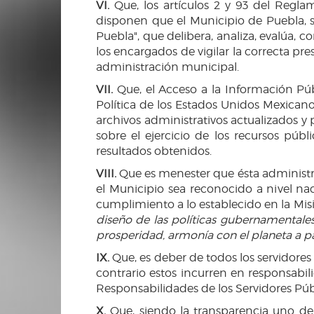
VI.
Que, los artículos 2 y 93 del Regl
disponen que el Municipio de Puebla,
Puebla", que delibera, analiza, evalúa, 
los encargados de vigilar la correcta pr
administración municipal.
VII.
Que, el Acceso a la Información Pú
Política de los Estados Unidos Mexicanos
archivos administrativos actualizados y 
sobre el ejercicio de los recursos púb
resultados obtenidos.
VIII.
Que es menester que ésta administr
el Municipio sea reconocido a nivel na
cumplimiento a lo establecido en la Misió
diseño de las políticas gubernamentales
prosperidad, armonía con el planeta a par
IX.
Que, es deber de todos los servidores 
contrario estos incurren en responsabil
Responsabilidades de los Servidores Púb
X.
Que, siendo la transparencia uno de 