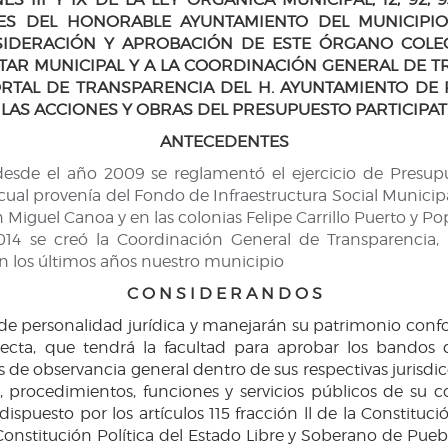
NES DEL HONORABLE AYUNTAMIENTO DEL MUNICIPIO
SIDERACIÓN Y APROBACIÓN DE ESTE ÓRGANO COLE
STAR MUNICIPAL Y A LA COORDINACIÓN GENERAL DE T
ORTAL DE TRANSPARENCIA DEL H. AYUNTAMIENTO DE
AS ACCIONES Y OBRAS DEL PRESUPUESTO PARTICIPATIV
ANTECEDENTES
esde el año 2009 se reglamentó el ejercicio de Presupu
cual provenía del Fondo de Infraestructura Social Municipa
n Miguel Canoa y en las colonias Felipe Carrillo Puerto y P
014 se creó la Coordinación General de Transparencia, 
n los últimos años nuestro municipio
C O N S I D E R A N D O S
 de personalidad jurídica y manejarán su patrimonio conf
cta, que tendrá la facultad para aprobar los bandos d
as de observancia general dentro de sus respectivas jurisd
s, procedimientos, funciones y servicios públicos de su 
ispuesto por los artículos 115 fracción ll de la Constitu
 Constitución Política del Estado Libre y Soberano de Puebl