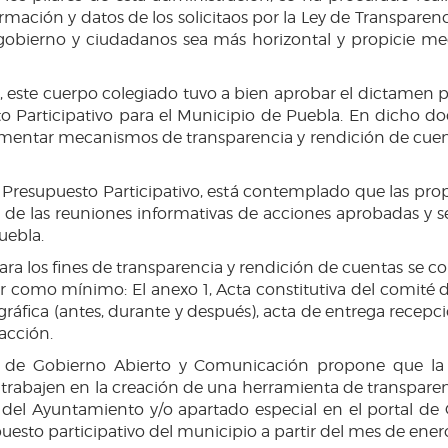
mación y datos de los solicitaos por la Ley de Transparen
re gobierno y ciudadanos sea más horizontal y propicie 
, este cuerpo colegiado tuvo a bien aprobar el dictamen p
 Participativo para el Municipio de Puebla. En dicho do
plementar mecanismos de transparencia y rendición de cuen
resupuesto Participativo, está contemplado que las propia
 de las reuniones informativas de acciones aprobadas y s
uebla.
para los fines de transparencia y rendición de cuentas se
omo mínimo: El anexo 1, Acta constitutiva del comité de p
ráfica (antes, durante y después), acta de entrega recepci
 acción.
 de Gobierno Abierto y Comunicación propone que la S
trabajen en la creación de una herramienta de transparenc
t del Ayuntamiento y/o apartado especial en el portal de 
esto participativo del municipio a partir del mes de ener