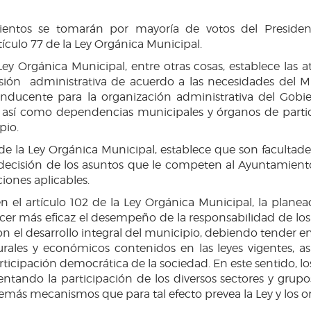
entos se tomarán por mayoría de votos del President
ículo 77 de la Ley Orgánica Municipal.
a Ley Orgánica Municipal, entre otras cosas, establece las
ión administrativa de acuerdo a las necesidades del Mu
onducente para la organización administrativa del Gob
, así como dependencias municipales y órganos de parti
pio.
X de la Ley Orgánica Municipal, establece que son facultade
 y decisión de los asuntos que le competen al Ayuntamient
ciones aplicables.
 el artículo 102 de la Ley Orgánica Municipal, la planea
er más eficaz el desempeño de la responsabilidad de lo
con el desarrollo integral del municipio, debiendo tender
ulturales y económicos contenidos en las leyes vigentes, as
articipación democrática de la sociedad. En este sentido, 
ando la participación de los diversos sectores y grupos 
emás mecanismos que para tal efecto prevea la Ley y los 