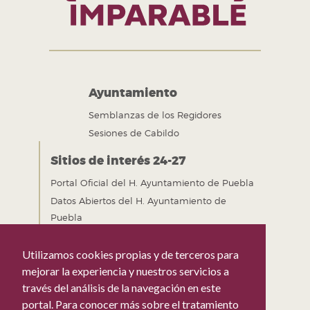
Ayuntamiento
Semblanzas de los Regidores
Sesiones de Cabildo
Sitios de interés 24-27
Portal Oficial del H. Ayuntamiento de Puebla
Datos Abiertos del H. Ayuntamiento de
Puebla
Gobierno Abierto del H. Ayuntamiento de
Puebla
Utilizamos cookies propias y de terceros para
Mejora Regulatoria del H. Ayuntamiento de
mejorar la experiencia y nuestros servicios a
Puebla
través del análisis de la navegación en este
portal. Para conocer más sobre el tratamiento