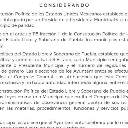
C O N S I D E R A N D O
nstitución Política de los Estados Unidos Mexicanos establec
, integrado por un Presidente o Presidenta Municipal y el n
cipio de paridad.
n el artículo 115 fracción II de la Constitución Política de
 del Estado Libre y Soberano de Puebla: los municipios esta
y.
Política del Estado Libre y Soberano de Puebla, establece que 
n política y administrativa del Estado; cada Municipio será 
idente o Presidenta Municipal y el número de regidurías 
 de género. Las elecciones de los Ayuntamientos se efectu
ados al Congreso General. Las atribuciones que esta Const
xclusiva y no habrá autoridad intermedia alguna, entre éste
a Constitución Política del Estado Libre y Soberano de Pueb
as Leyes en materia Municipal que emita el Congreso del Esta
 administrativas de observancia general dentro de sus resp
len las materias, procedimientos, funciones y servicios p
 Municipal establece que el Ayuntamiento celebrará por lo m