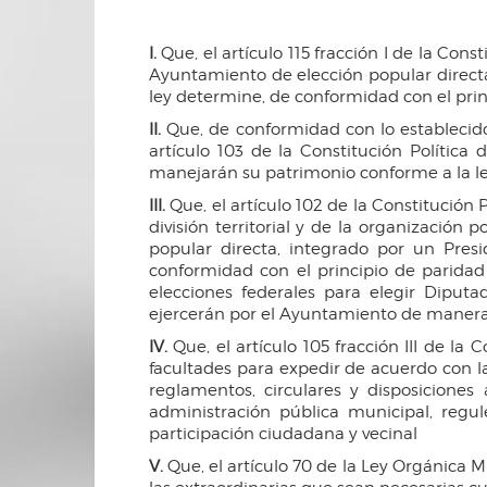
I.
Que, el artículo 115 fracción I de la Co
Ayuntamiento de elección popular directa
ley determine, de conformidad con el prin
II.
Que, de conformidad con lo establecido e
artículo 103 de la Constitución Política
manejarán su patrimonio conforme a la le
III.
Que, el artículo 102 de la Constitución 
división territorial y de la organizació
popular directa, integrado por un Pres
conformidad con el principio de paridad
elecciones federales para elegir Diput
ejercerán por el Ayuntamiento de manera e
IV.
Que, el artículo 105 fracción III de l
facultades para expedir de acuerdo con l
reglamentos, circulares y disposiciones
administración pública municipal, regu
participación ciudadana y vecinal
V.
Que, el artículo 70 de la Ley Orgánica