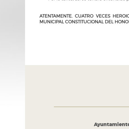
ATENTAMENTE. CUATRO VECES HEROI
MUNICIPAL CONSTITUCIONAL DEL HONO
H. Ayuntamiento de Puebla 2024-2027
Tel. +52 (222) 309 43 00
Puebla, Pue. México
Ayuntamient