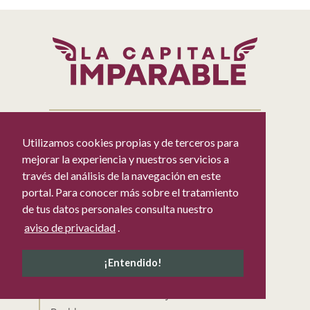
Utilizamos cookies propias y de terceros para
Ayuntamiento
mejorar la experiencia y nuestros servicios a
Semblanzas de los Regidores
través del análisis de la navegación en este
portal. Para conocer más sobre el tratamiento
Sesiones de Cabildo
de tus datos personales consulta nuestro
Sitios de interés 24-27
aviso de privacidad
.
Portal Oficial del H. Ayuntamiento de Puebla
Datos Abiertos del H. Ayuntamiento de
¡Entendido!
Puebla
Gobierno Abierto del H. Ayuntamiento de