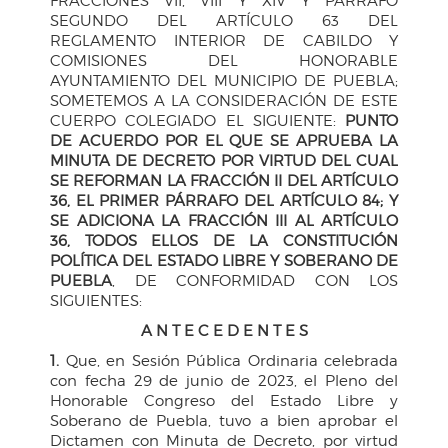
FRACCIONES VII, VIII Y XIV Y PÁRRAFO
SEGUNDO DEL ARTÍCULO 63 DEL
REGLAMENTO INTERIOR DE CABILDO Y
COMISIONES DEL HONORABLE
AYUNTAMIENTO DEL MUNICIPIO DE PUEBLA;
SOMETEMOS A LA CONSIDERACIÓN DE ESTE
CUERPO COLEGIADO EL SIGUIENTE:
PUNTO
DE ACUERDO POR EL QUE SE APRUEBA LA
MINUTA DE DECRETO POR VIRTUD DEL CUAL
SE REFORMAN LA FRACCIÓN II DEL ARTÍCULO
36, EL PRIMER PÁRRAFO DEL ARTÍCULO 84; Y
SE ADICIONA LA FRACCIÓN III AL ARTÍCULO
36, TODOS ELLOS DE LA CONSTITUCIÓN
POLÍTICA DEL ESTADO LIBRE Y SOBERANO DE
PUEBLA
, DE CONFORMIDAD CON LOS
SIGUIENTES:
A N T E C E D E N T E S
1.
Que, en Sesión Pública Ordinaria celebrada
con fecha 29 de junio de 2023, el Pleno del
Honorable Congreso del Estado Libre y
Soberano de Puebla, tuvo a bien aprobar el
Dictamen con Minuta de Decreto, por virtud