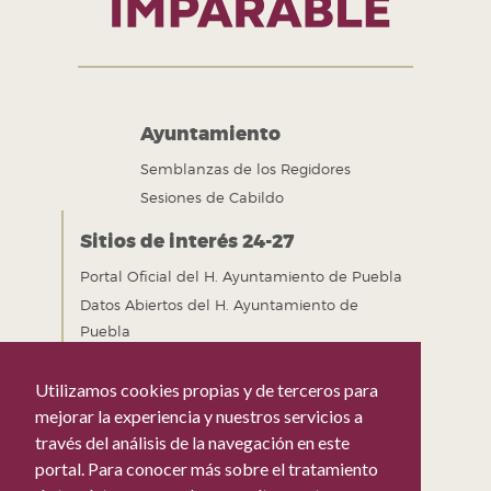
Ayuntamiento
Semblanzas de los Regidores
Sesiones de Cabildo
Sitios de interés 24-27
Portal Oficial del H. Ayuntamiento de Puebla
Datos Abiertos del H. Ayuntamiento de
Puebla
Gobierno Abierto del H. Ayuntamiento de
Puebla
Utilizamos cookies propias y de terceros para
Mejora Regulatoria del H. Ayuntamiento de
mejorar la experiencia y nuestros servicios a
Puebla
través del análisis de la navegación en este
portal. Para conocer más sobre el tratamiento