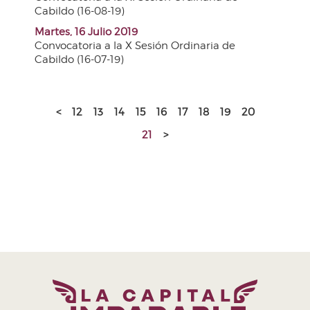
Cabildo (16-08-19)
Martes, 16 Julio 2019
Convocatoria a la X Sesión Ordinaria de
Cabildo (16-07-19)
<
12
13
14
15
16
17
18
19
20
21
>
H. Ayuntamiento de Puebla 2024-2027
Tel. +52 (222) 309 43 00
Puebla, Pue. México