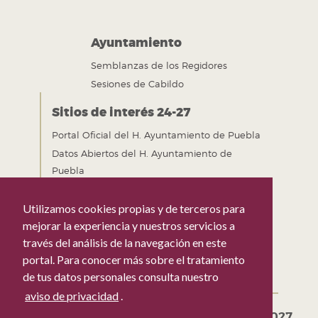
Ayuntamiento
Semblanzas de los Regidores
Sesiones de Cabildo
Sitios de interés 24-27
Portal Oficial del H. Ayuntamiento de Puebla
Datos Abiertos del H. Ayuntamiento de
Puebla
Gobierno Abierto del H. Ayuntamiento de
Puebla
Utilizamos cookies propias y de terceros para
Mejora Regulatoria del H. Ayuntamiento de
mejorar la experiencia y nuestros servicios a
Puebla
través del análisis de la navegación en este
portal. Para conocer más sobre el tratamiento
de tus datos personales consulta nuestro
aviso de privacidad
.
Gobierno de la Ciudad de Puebla 2024-2027