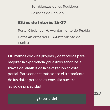
Semblanzas de los Regidores
Sesiones de Cabildo
Sitios de interés 24-27
Portal Oficial del H. Ayuntamiento de Puebla
Datos Abiertos del H. Ayuntamiento de
Puebla
Gobierno Abierto del H. Ayuntamiento de
Puebla
Utilizamos cookies propias y de terceros para
Mejora Regulatoria del H. Ayuntamiento de
mejorar la experiencia y nuestros servicios a
Puebla
través del análisis de la navegación en este
portal. Para conocer más sobre el tratamiento
de tus datos personales consulta nuestro
aviso de privacidad
.
Gobierno de la Ciudad de Puebla 2024-2027
Tel. +52 (222) 309 43 00 Puebla, Pue. México
¡Entendido!