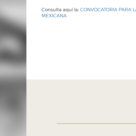
Consulta aquí la:
CONVOCATORIA PARA L
MEXICANA
H. Ayuntamiento de Puebla 2024-2027
Tel. +52 (222) 309 43 00
Puebla, Pue. México