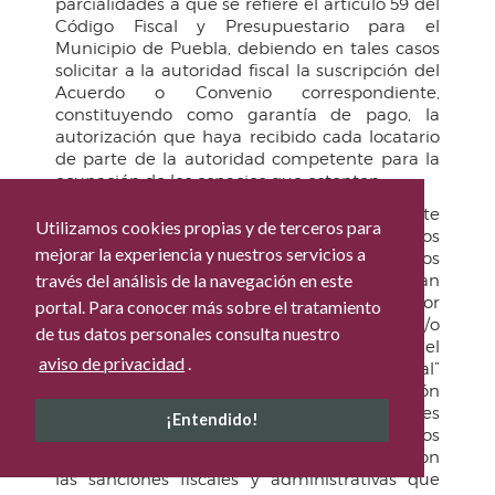
parcialidades a que se refiere el artículo 59 del
Código Fiscal y Presupuestario para el
Municipio de Puebla, debiendo en tales casos
solicitar a la autoridad fiscal la suscripción del
Acuerdo o Convenio correspondiente,
constituyendo como garantía de pago, la
autorización que haya recibido cada locatario
de parte de la autoridad competente para la
ocupación de los espacios que ostenten.
QUINTO.
Concluida la vigencia del presente
Utilizamos cookies propias y de terceros para
Acuerdo, quedarán sin efecto los beneficios
mejorar la experiencia y nuestros servicios a
fiscales que contiene y en consecuencia los
través del análisis de la navegación en este
adeudos regresarán al estatus que tuvieran
previamente a la vigencia de este Acuerdo, por
portal. Para conocer más sobre el tratamiento
lo que los comerciantes que ocupan formal y/o
de tus datos personales consulta nuestro
materialmente locales o plataformas en el
aviso de privacidad
.
Mercado Municipal Nicolás Bravo “El Parral”
que no hubiesen regularizado su situación
fiscal tendrán que pagar las obligaciones
¡Entendido!
fiscales omitidas en su totalidad con los
accesorios legales a que hubiere lugar y con
las sanciones fiscales y administrativas que