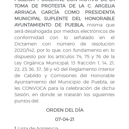
TOMA DE PROTESTA DE LA C.
AR
GELIA
ARRIAGA GARCÍA COMO PRESIDE
N
TA
MUNICIPAL SUPLE
N
TE DEL HONORABLE
AY
U
NTAMIENTO DE PUEBLA,
misma que
será desahogada por medios electrónicos de
conformidad con lo señalado en el
Dictamen con número de resolución
2020/142, por lo que, con fundamento en lo
dispuesto por los artículos 74, 75 y 76 de la
Ley Orgánica Municipal; 13 fracción 1, 14, 21,
22, 23, 36, 37, 38 y 40 del Reglamento Interior
de Cabildo y Comisiones del Honorable
Ayuntamiento del Municipio de Puebla, se
les CONVOCA para la celebración de dicha
Sesión, en donde se tratarán los siguientes
puntos del:
ORDEN DEL DÍA
07-04-21
1.
Lista de Asistencia.